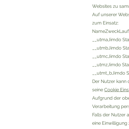
Websites zu samm
Auf unserer Webs
zum Einsatz:
NameZweckLaufz
__utmaJimdo Stati
__utmbJimdo Stat
__utmcJimdo Stati
__utmzJimdo Stat
__utmt_bJimdo Sta
Der Nutzer kann 
seine
Cookie Eins
Aufgrund der obe
Verarbeitung per
Falls der Nutzer 
eine Einwilligung