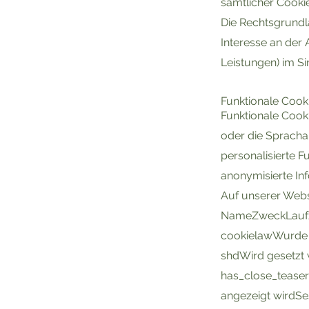
sämtlicher Cookie
Die Rechtsgrundla
Interesse an der
Leistungen) im Sin
Funktionale Cook
Funktionale Cook
oder die Spracha
personalisierte 
anonymisierte In
Auf unserer Webs
NameZweckLaufz
cookielawWurde d
shdWird gesetzt 
has_close_teaserZ
angezeigt wirdSe