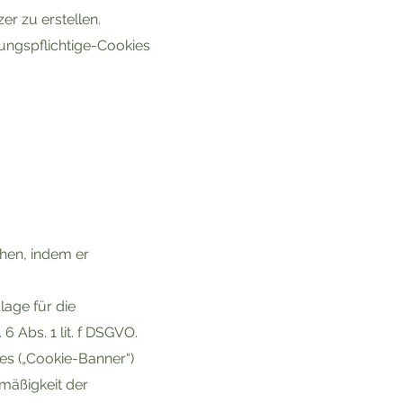
r zu erstellen.
ungspflichtige-Cookies
hen, indem er
age für die
 Abs. 1 lit. f DSGVO.
ses („Cookie-Banner“)
tmäßigkeit der