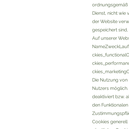
ordnungsgemäß fu
Dienst, nicht wie
der Website verwe
gespeichert sind
Auf unserer Webs
NameZweckLaufz
ckies_functionalO
ckies_performan
ckies_marketingO
Die Nutzung von u
Nutzers möglich.
deaktiviert bzw. a
den Funktionalen
Zustimmungspflich
Cookies generell